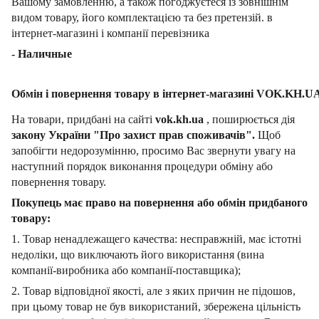
Вашому замовленню, а також погоджуєтеся із зовнішнім
видом товару, його комплектацією та без претензій. в
інтернет-магазині і компанії перевізника
- Наличные
Обмін і повернення товару в інтернет-магазині VOK.KH.U
На товари, придбані на сайті
vok.kh.ua
, поширюється дія
закону України "Про захист прав споживачів".
Щоб
запобігти недорозумінню, просимо Вас звернути увагу на
наступний порядок виконання процедури обміну або
повернення товару.
Покупець має право на повернення або обмін придбаного
товару:
1. Товар ненадлежащего качества: несправжній, має істотні
недоліки, що виключають його використання (вина
компанії-виробника або компанії-поставщика);
2. Товар відповідної якості, але з яких причин не підошов,
при цьому товар не був використаний, збережена цільність