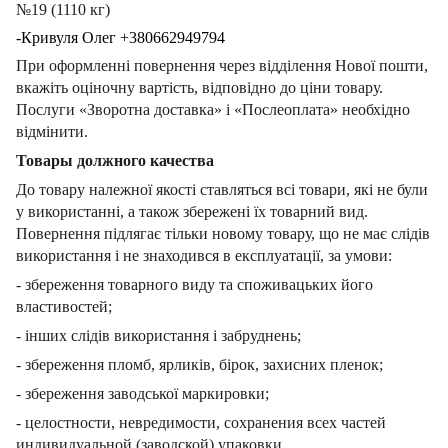
№19 (1110 кг)
-Кривуля Олег +380662949794
При оформленні повернення через відділення Нової пошти,
вкажіть оціночну вартість, відповідно до ціни товару.
Послуги «Зворотна доставка» і «Послеоплата» необхідно
відмінити.
Товары должного качества
До товару належної якості ставляться всі товари, які не були
у використанні, а також збережені їх товарний вид.
Повернення підлягає тільки новому товару, що не має слідів
використання і не знаходився в експлуатації, за умови:
- збереження товарного виду та споживацьких його
властивостей;
- інших слідів використання і забруднень;
- збереження пломб, ярликів, бірок, захисних пленок;
- збереження заводської маркировки;
- целостности, невредимости, сохранения всех частей
индивидуальной (заводской) упаковки.