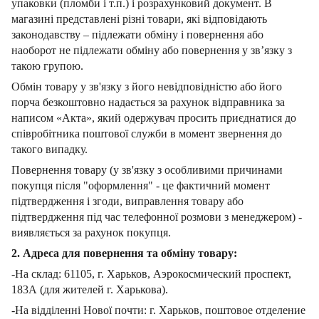
упаковки (пломби і т.п.) і розрахунковий документ.
В
магазині представлені різні товари, які відповідають
законодавству – підлежати обміну і повернення або
наоборот не підлежати обміну або повернення у зв’язку з
такою групою.
Обмін товару у зв'язку з його невідповідністю або його
порча безкоштовно надається за рахунок відправника за
написом «Акта», який одержувач просить приєднатися до
співробітника поштової служби в момент звернення до
такого випадку.
Повернення товару (у зв'язку з особливими причинами
покупця після "оформлення" - це фактичний момент
підтвердження і згоди, виправлення товару або
підтвердження під час телефонної розмови з менеджером) -
виявляється за рахунок покупця.
2. Адреса для повернення та обміну товару:
-На склад: 61105, г. Харьков, Аэрокосмический проспект,
183А (для жителей г. Харькова).
-На відділенні Нової почти: г. Харьков, поштовое отделение