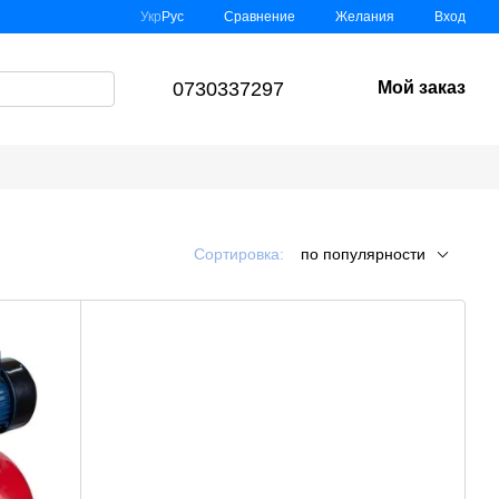
Сравнение
Укр
Рус
Желания
Вход
0730337297
Мой заказ
Сортировка:
по популярности