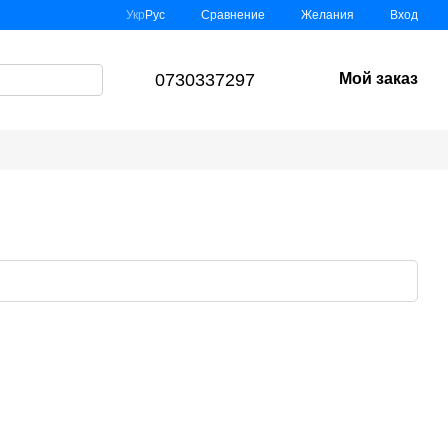
Сравнение
Укр
Рус
Желания
Вход
0730337297
Мой заказ