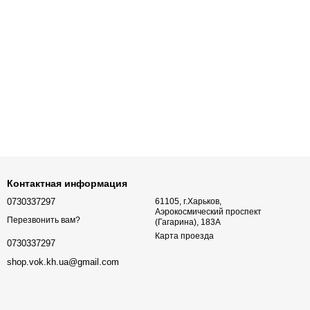
Контактная информация
0730337297
61105, г.Харьков,
Аэрокосмический проспект
Перезвонить вам?
(Гагарина), 183А
Карта проезда
0730337297
shop.vok.kh.ua@gmail.com