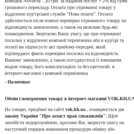
компанії NovaPay - 20 грн. за надання послуг + 2% від суми
грошового перекладу. Оплата при отриманні товару у
відділенні кур'єрської служби "Нова пошта". Оплата
здійснюється після повної перевірки отриманого товару на
відповідність замовленню, а також на можливі будь-які
пошкодження. Звертаємо Вашу увагу, що при отриманні
посилки у відділенні компанії перевізника або в кур'єрі та
оплаті ви підписуєте акт прийому-передачі, який
підтверджує факти перевірки посилки на відповідність
Вашому замовленню, а також погоджуєтеся із зовнішнім
видом товару, його комплектацією та без претензій. в
інтернет-магазині і компанії перевізника
- Наличные
Обмін і повернення товару в інтернет-магазині VOK.KH.U
На товари, придбані на сайті
vok.kh.ua
, поширюється дія
закону України "Про захист прав споживачів".
Щоб
запобігти недорозумінню, просимо Вас звернути увагу на
наступний порядок виконання процедури обміну або