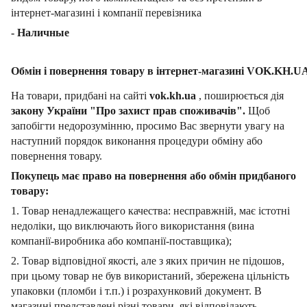
інтернет-магазині і компанії перевізника
- Наличные
Обмін і повернення товару в інтернет-магазині VOK.KH.U
На товари, придбані на сайті
vok.kh.ua
, поширюється дія
закону України "Про захист прав споживачів".
Щоб
запобігти недорозумінню, просимо Вас звернути увагу на
наступний порядок виконання процедури обміну або
повернення товару.
Покупець має право на повернення або обмін придбаного
товару:
1. Товар ненадлежащего качества: несправжній, має істотні
недоліки, що виключають його використання (вина
компанії-виробника або компанії-поставщика);
2. Товар відповідної якості, але з яких причин не підошов,
при цьому товар не був використаний, збережена цільність
упаковки (пломби і т.п.) і розрахунковий документ.
В
магазині представлені різні товари, які відповідають