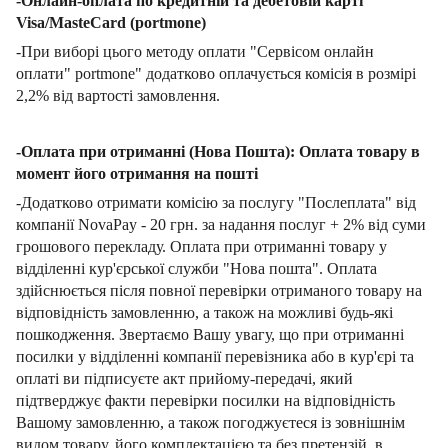
-Онлайн-оплата по кредитній та дебетовій карті
Visa/MasteCard (portmone)
-При виборі цього методу оплати "Сервісом онлайн
оплати" portmone" додатково оплачується комісія в розмірі
2,2% від вартості замовлення.
-Оплата при отриманні (Нова Пошта): Оплата товару в
момент його отримання на пошті
-Додатково отримати комісію за послугу "Послеплата" від
компанії NovaPay - 20 грн. за надання послуг + 2% від суми
грошового перекладу. Оплата при отриманні товару у
відділенні кур'єрської служби "Нова пошта". Оплата
здійснюється після повної перевірки отриманого товару на
відповідність замовленню, а також на можливі будь-які
пошкодження. Звертаємо Вашу увагу, що при отриманні
посилки у відділенні компанії перевізника або в кур'єрі та
оплаті ви підписуєте акт прийому-передачі, який
підтверджує факти перевірки посилки на відповідність
Вашому замовленню, а також погоджуєтеся із зовнішнім
видом товару, його комплектацією та без претензій. в