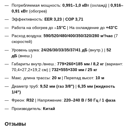
Потребляемая мощность:
0,991–1,0 кВт
(охлажд) |
0,916–
0,91 кВт
(обогрев)
Эффективность:
EER 3,23
|
COP 3,71
Работа на обогрев до
–15°C
| На охлаждение до
+43°C
Расход воздуха:
590/520/480/400/350/320/280 м³/час
(7
скоростей)
Уровень шума:
24/26/30/33/35/37/41 дБ
(внутр.) |
52
дБ
(внеш.)
Габариты внутр./внеш.:
779×260×185 мм / 8,2 кг
(вариант:
70,4×27,2×19,2 см) |
732×555×330 мм / 25 кг
Макс. длина трассы:
20 м
| Перепад высот:
10 м
Диаметр труб:
9,52 мм (газ 3/8")
|
6,35 мм (жидкость
1/4")
Фреон:
R32
| Напряжение:
220–240 В / 50 Гц / 1 фаза
Производитель:
Китай
Отзывы