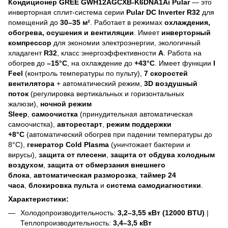
Кондиционер GREE GWH12AGCXB-K6DNA1Ai Pular
— это
инверторная сплит-система серии
Pular DC Inverter R32
для
помещений до
30–35 м²
. Работает в режимах
охлаждения,
обогрева, осушения и вентиляции
. Имеет
инверторный
компрессор
для экономии электроэнергии, экологичный
хладагент
R32
, класс энергоэффективности
A
. Работа на
обогрев до
–15°C
, на охлаждение до
+43°C
. Имеет функции
I
Feel
(контроль температуры по пульту),
7 скоростей
вентилятора
+ автоматический режим,
3D воздушный
поток
(регулировка вертикальных и горизонтальных
жалюзи),
ночной режим
Sleep
,
самоочистка
(принудительная автоматическая
самоочистка),
авторестарт
,
режим поддержки
+8°C
(автоматический обогрев при падении температуры до
8°C),
генератор Cold Plasma
(уничтожает бактерии и
вирусы),
защита от плесени
,
защита от обдува холодным
воздухом
,
защита от обмерзания внешнего
блока
,
автоматическая разморозка
,
таймер 24
часа
,
блокировка пульта
и
система самодиагностики
.
Характеристики:
Холодопроизводительность:
3,2–3,55 кВт (12000 BTU)
|
Теплопроизводительность:
3,4–3,5 кВт