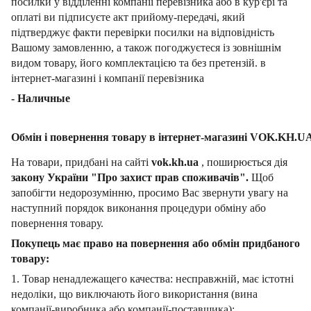
посилки у відділенні компанії перевізника або в кур'єрі та
оплаті ви підписуєте акт прийому-передачі, який
підтверджує факти перевірки посилки на відповідність
Вашому замовленню, а також погоджуєтеся із зовнішнім
видом товару, його комплектацією та без претензій. в
інтернет-магазині і компанії перевізника
- Наличные
Обмін і повернення товару в інтернет-магазині VOK.KH.U
На товари, придбані на сайті
vok.kh.ua
, поширюється дія
закону України "Про захист прав споживачів".
Щоб
запобігти недорозумінню, просимо Вас звернути увагу на
наступний порядок виконання процедури обміну або
повернення товару.
Покупець має право на повернення або обмін придбаного
товару:
1. Товар ненадлежащего качества: несправжній, має істотні
недоліки, що виключають його використання (вина
компанії-виробника або компанії-поставщика);