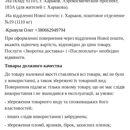
-На склад: 61105, г. Харьков, Аэрокосмический проспект,
183А (для жителей г. Харькова).
-На відділенні Нової почти: г. Харьков, поштовое отделение
№19 (1110 кг)
-Кривуля Олег +380662949794
При оформленні повернення через відділення Нової пошти,
вкажіть оціночну вартість, відповідно до ціни товару.
Послуги «Зворотна доставка» і «Послеоплата» необхідно
відмінити.
Товары должного качества
До товару належної якості ставляться всі товари, які не були
у використанні, а також збережені їх товарний вид.
Повернення підлягає тільки новому товару, що не має слідів
використання і не знаходився в експлуатації, за умови:
- збереження товарного виду та споживацьких його
властивостей;
- інших слідів використання і забруднень;
- збереження пломб, ярликів, бірок, захисних пленок;