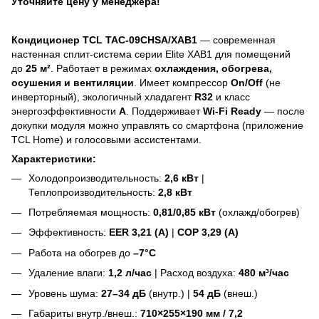
Уточняйте цену у менеджера!
Кондиционер TCL TAC-09CHSA/XAB1
— современная
настенная сплит-система серии Elite XAB1 для помещений
до
25 м²
. Работает в режимах
охлаждения, обогрева,
осушения и вентиляции
. Имеет компрессор
On/Off
(не
инверторный), экологичный хладагент
R32
и класс
энергоэффективности
А
. Поддерживает
Wi-Fi Ready
— после
докупки модуля можно управлять со смартфона (приложение
TCL Home) и голосовыми ассистентами.
Характеристики:
Холодопроизводительность:
2,6 кВт
|
Теплопроизводительность:
2,8 кВт
Потребляемая мощность:
0,81/0,85 кВт
(охлажд/обогрев)
Эффективность:
EER 3,21 (А)
|
COP 3,29 (А)
Работа на обогрев до
–7°C
Удаление влаги:
1,2 л/час
| Расход воздуха:
480 м³/час
Уровень шума:
27–34 дБ
(внутр.) |
54 дБ
(внеш.)
Габариты внутр./внеш.:
710×255×190 мм / 7,2