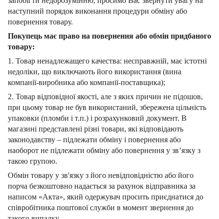
запобігти недорозумінню, просимо Вас звернути увагу на
наступний порядок виконання процедури обміну або
повернення товару.
Покупець має право на повернення або обмін придбаного
товару:
1. Товар ненадлежащего качества: несправжній, має істотні
недоліки, що виключають його використання (вина
компанії-виробника або компанії-поставщика);
2. Товар відповідної якості, але з яких причин не підошов,
при цьому товар не був використаний, збережена цільність
упаковки (пломби і т.п.) і розрахунковий документ.
В
магазині представлені різні товари, які відповідають
законодавству – підлежати обміну і повернення або
наоборот не підлежати обміну або повернення у зв’язку з
такою групою.
Обмін товару у зв'язку з його невідповідністю або його
порча безкоштовно надається за рахунок відправника за
написом «Акта», який одержувач просить приєднатися до
співробітника поштової служби в момент звернення до
такого випадку.