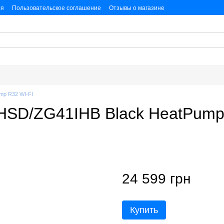
ия
Пользовательское соглашение
Отзывы о магазине
альных данных
mp R32 WI-FI
HSD/ZG41IHB Black HeatPump
24 599 грн
Купить