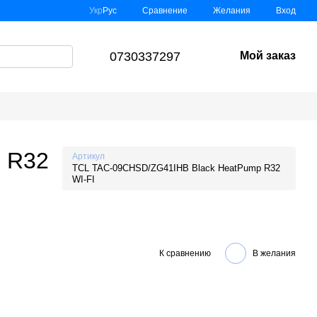
Сравнение
Укр
Рус
Желания
Вход
0730337297
Мой заказ
 R32
Артикул
TCL TAC-09CHSD/ZG41IHB Black HeatPump R32
WI-FI
К сравнению
В желания