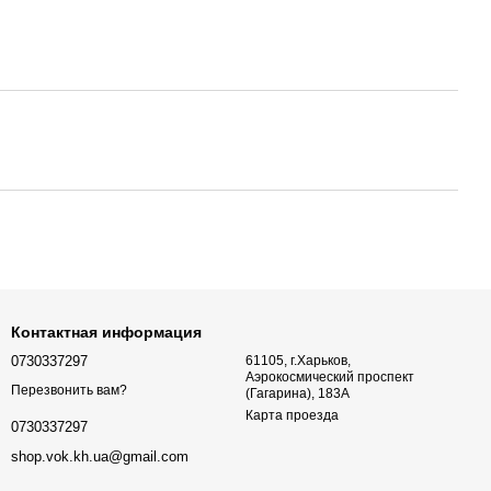
Контактная информация
0730337297
61105, г.Харьков,
Аэрокосмический проспект
Перезвонить вам?
(Гагарина), 183А
Карта проезда
0730337297
shop.vok.kh.ua@gmail.com