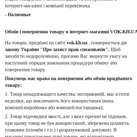
інтернет-магазині і компанії перевізника
- Наличные
Обмін і повернення товару в інтернет-магазині VOK.KH.U
На товари, придбані на сайті
vok.kh.ua
, поширюється дія
закону України "Про захист прав споживачів".
Щоб
запобігти недорозумінню, просимо Вас звернути увагу на
наступний порядок виконання процедури обміну або
повернення товару.
Покупець має право на повернення або обмін придбаного
товару:
1. Товар ненадлежащего качества: несправжній, має істотні
недоліки, що виключають його використання (вина
компанії-виробника або компанії-поставщика);
2. Товар відповідної якості, але з яких причин не підошов,
при цьому товар не був використаний, збережена цільність
упаковки (пломби і т.п.) і розрахунковий документ.
В
магазині представлені різні товари, які відповідають