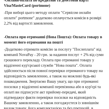
-Онлайн-оплата по кредитній та дебетовій карті
Visa/MasteCard (portmone)
-При виборі цього методу оплати "Сервісом онлайн
оплати" portmone" додатково оплачується комісія в розмірі
2,2% від вартості замовлення.
-Оплата при отриманні (Нова Пошта): Оплата товару в
момент його отримання на пошті
-Додатково отримати комісію за послугу "Послеплата" від
компанії NovaPay - 20 грн. за надання послуг + 2% від суми
грошового перекладу. Оплата при отриманні товару у
відділенні кур'єрської служби "Нова пошта". Оплата
здійснюється після повної перевірки отриманого товару на
відповідність замовленню, а також на можливі будь-які
пошкодження. Звертаємо Вашу увагу, що при отриманні
посилки у відділенні компанії перевізника або в кур'єрі та
оплаті ви підписуєте акт прийому-передачі, який
підтверджує факти перевірки посилки на відповідність
Вашому замовленню, а також погоджуєтеся із зовнішнім
видом товару, його комплектацією та без претензій. в