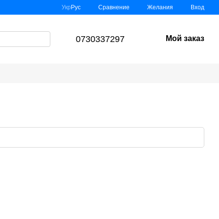
Сравнение
Укр
Рус
Желания
Вход
0730337297
Мой заказ