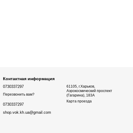
Контактная информация
0730337297
61105, г.Харьков,
Аэрокосмический проспект
Перезвонить вам?
(Гагарина), 183А
Карта проезда
0730337297
shop.vok.kh.ua@gmail.com