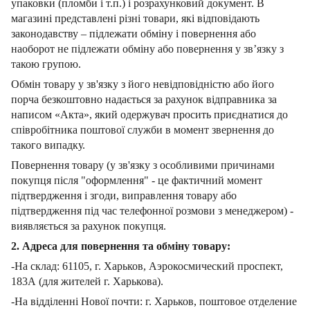
упаковки (пломби і т.п.) і розрахунковий документ.
В
магазині представлені різні товари, які відповідають
законодавству – підлежати обміну і повернення або
наоборот не підлежати обміну або повернення у зв’язку з
такою групою.
Обмін товару у зв'язку з його невідповідністю або його
порча безкоштовно надається за рахунок відправника за
написом «Акта», який одержувач просить приєднатися до
співробітника поштової служби в момент звернення до
такого випадку.
Повернення товару (у зв'язку з особливими причинами
покупця після "оформлення" - це фактичний момент
підтвердження і згоди, виправлення товару або
підтвердження під час телефонної розмови з менеджером) -
виявляється за рахунок покупця.
2. Адреса для повернення та обміну товару:
-На склад: 61105, г. Харьков, Аэрокосмический проспект,
183А (для жителей г. Харькова).
-На відділенні Нової почти: г. Харьков, поштовое отделение