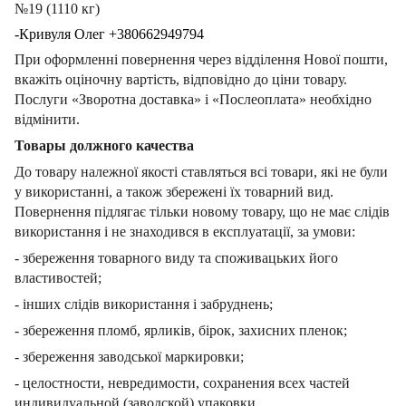
№19 (1110 кг)
-Кривуля Олег +380662949794
При оформленні повернення через відділення Нової пошти,
вкажіть оціночну вартість, відповідно до ціни товару.
Послуги «Зворотна доставка» і «Послеоплата» необхідно
відмінити.
Товары должного качества
До товару належної якості ставляться всі товари, які не були
у використанні, а також збережені їх товарний вид.
Повернення підлягає тільки новому товару, що не має слідів
використання і не знаходився в експлуатації, за умови:
- збереження товарного виду та споживацьких його
властивостей;
- інших слідів використання і забруднень;
- збереження пломб, ярликів, бірок, захисних пленок;
- збереження заводської маркировки;
- целостности, невредимости, сохранения всех частей
индивидуальной (заводской) упаковки.