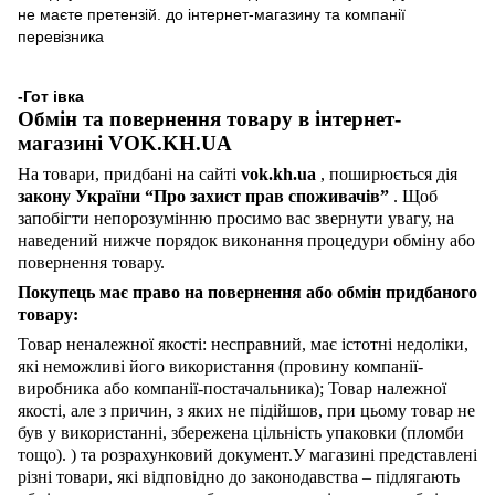
не маєте претензій. до інтернет-магазину та компанії
перевізника
-Гот
івка
Обмін та повернення товару в інтернет-
магазині VOK.KH.UA
На товари, придбані на сайті
vok.kh.ua
, поширюється дія
закону України “Про захист прав споживачів”
. Щоб
запобігти непорозумінню просимо вас звернути увагу, на
наведений нижче порядок виконання процедури обміну або
повернення товару.
Покупець має право на повернення або обмін придбаного
товару:
Товар неналежної якості: несправний, має істотні недоліки,
які неможливі його використання (провину компанії-
виробника або компанії-постачальника); Товар належної
якості, але з причин, з яких не підійшов, при цьому товар не
був у використанні, збережена цільність упаковки (пломби
тощо). ) та розрахунковий документ.У магазині представлені
різні товари, які відповідно до законодавства – підлягають