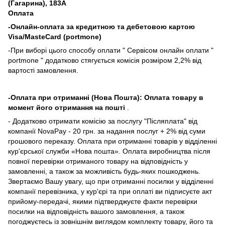
(Гагарина), 183А
Оплата
-Онлайн-оплата за кредитною та дебетовою картою
Visa/MasteCard (portmone)
-При виборі цього способу оплати " Сервісом онлайн оплати "
portmone " додатково стягується комісія розміром 2,2% від
вартості замовлення.
-Оплата при отриманні (Нова Пошта): Оплата товару в
момент його отримання на пошті
.
- Додатково отримати комісію за послугу "Післяплата" від
компанії NovaPay - 20 грн. за надання послуг + 2% від суми
грошового переказу. Оплата при отриманні товарів у відділенні
кур'єрської служби «Нова пошта». Оплата виробництва після
повної перевірки отриманого товару на відповідність у
замовленні, а також за можливість будь-яких пошкоджень.
Звертаємо Вашу увагу, що при отриманні посилки у відділенні
компанії перевізника, у кур'єрі та при оплаті ви підписуєте акт
прийому-передачі, якими підтверджуєте факти перевірки
посилки на відповідність вашого замовлення, а також
погоджуєтесь із зовнішнім виглядом комплекту товару, його та