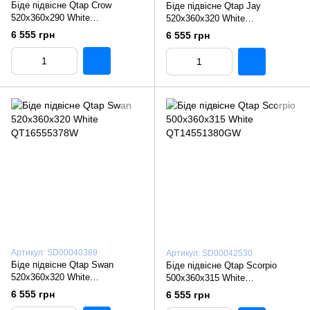
Біде підвісне Qtap Crow
Біде підвісне Qtap Jay
520х360х290 White
520х360х320 White
QT05555370W
QT07555376W
6 555 грн
6 555 грн
Артикул: SD00040389
Артикул: SD00042530
Біде підвісне Qtap Swan
Біде підвісне Qtap Scorpio
520х360х320 White
500x360x315 White
QT16555378W
QT14551380GW
6 555 грн
6 555 грн