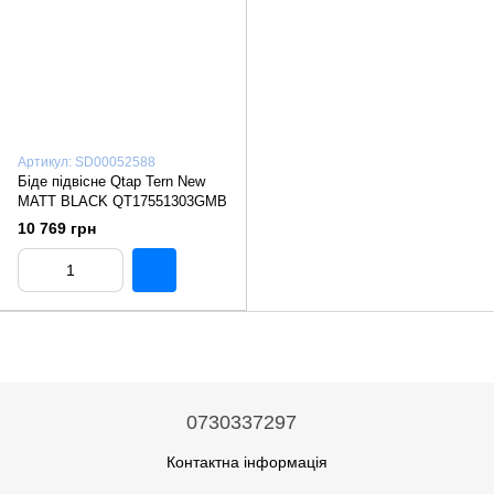
Артикул: SD00052588
Біде підвісне Qtap Tern New
MATT BLACK QT17551303GMB
10 769 грн
0730337297
Контактна інформація