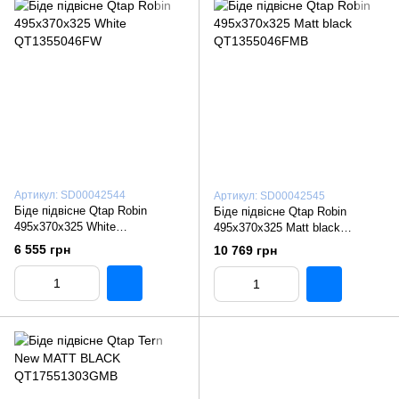
Артикул: SD00042544
Артикул: SD00042545
Біде підвісне Qtap Robin
Біде підвісне Qtap Robin
495х370х325 White
495х370х325 Matt black
QT1355046FW
QT1355046FMB
6 555 грн
10 769 грн