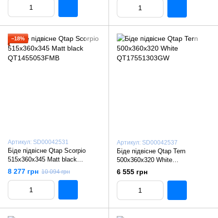
−18%
Артикул: SD00042531
Артикул: SD00042537
Біде підвісне Qtap Scorpio
Біде підвісне Qtap Tern
515x360x345 Matt black
500x360x320 White
QT1455053FMB
QT17551303GW
8 277 грн
6 555 грн
10 094 грн