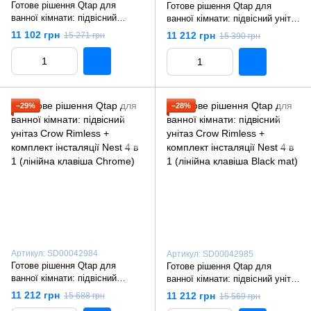
Готове рішення Qtap для
Готове рішення Qtap для
ванної кімнати: підвісний
ванної кімнати: підвісний унітаз
унітаз Crow Rimless +
Crow Rimless + комплект
11 102 грн
11 212 грн
15 271 грн
15 390 грн
комплект інсталяції Nest 4 в 1
інсталяції Nest 4 в 1
(квадратна клавіша Satin)
(квадратна клавіша Chrome)
−29%
−28%
Артикул: SD00042984
Артикул: SD00042985
Готове рішення Qtap для
Готове рішення Qtap для
ванної кімнати: підвісний
ванної кімнати: підвісний унітаз
унітаз Crow Rimless +
Crow Rimless + комплект
11 212 грн
11 212 грн
15 688 грн
15 569 грн
комплект інсталяції Nest 4 в 1
інсталяції Nest 4 в 1 (лінійна