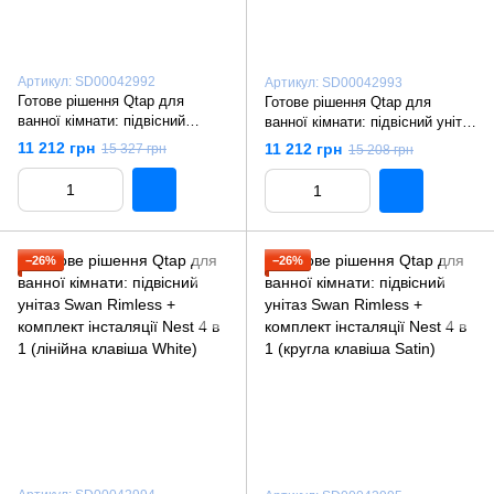
Артикул: SD00042992
Артикул: SD00042993
Готове рішення Qtap для
Готове рішення Qtap для
ванної кімнати: підвісний
ванної кімнати: підвісний унітаз
унітаз Swan Rimless +
Swan Rimless + комплект
11 212 грн
11 212 грн
15 327 грн
15 208 грн
комплект інсталяції Nest 4 в 1
інсталяції Nest 4 в 1 (лінійна
(лінійна клавіша Chrome)
клавіша Black mat)
−26%
−26%