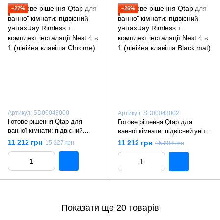
−27%
−26%
Артикул: SD00043000
Артикул: SD00043002
Готове рішення Qtap для
Готове рішення Qtap для
ванної кімнати: підвісний
ванної кімнати: підвісний унітаз
унітаз Jay Rimless + комплект
Jay Rimless + комплект
11 212 грн
11 212 грн
15 327 грн
15 208 грн
інсталяції Nest 4 в 1 (лінійна
інсталяції Nest 4 в 1 (лінійна
клавіша Chrome)
клавіша Black mat)
Показати ще 20 товарів