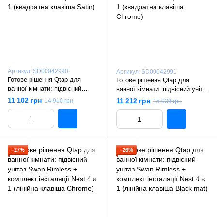
Артикул: SD00042990
Артикул: SD00042991
Готове рішення Qtap для
Готове рішення Qtap для
ванної кімнати: підвісний
ванної кімнати: підвісний унітаз
унітаз Swan Rimless +
Swan Rimless + комплект
11 102 грн
11 212 грн
14 910 грн
15 030 грн
комплект інсталяції Nest 4 в 1
інсталяції Nest 4 в 1
(квадратна клавіша Satin)
(квадратна клавіша Chrome)
−27%
−26%