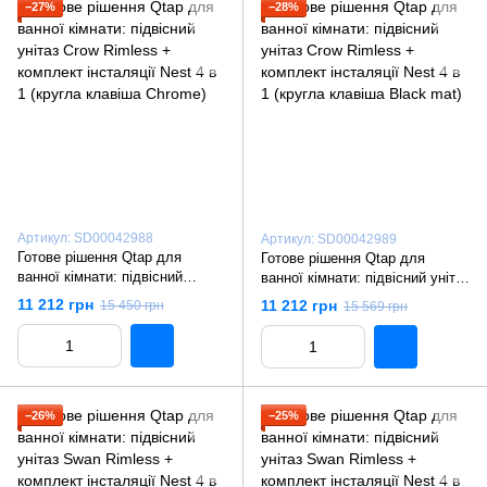
−27%
−28%
Артикул: SD00042988
Артикул: SD00042989
Готове рішення Qtap для
Готове рішення Qtap для
ванної кімнати: підвісний
ванної кімнати: підвісний унітаз
унітаз Crow Rimless +
Crow Rimless + комплект
11 212 грн
11 212 грн
15 450 грн
15 569 грн
комплект інсталяції Nest 4 в 1
інсталяції Nest 4 в 1 (кругла
(кругла клавіша Chrome)
клавіша Black mat)
−26%
−25%