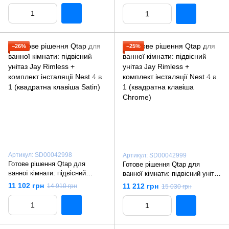
інсталяції Nest 4 в 1 (кругла
(кругла клавіша Chrome)
клавіша Black mat)
−26%
−25%
Артикул: SD00042998
Артикул: SD00042999
Готове рішення Qtap для
Готове рішення Qtap для
ванної кімнати: підвісний
ванної кімнати: підвісний унітаз
унітаз Jay Rimless + комплект
Jay Rimless + комплект
11 102 грн
11 212 грн
14 910 грн
15 030 грн
інсталяції Nest 4 в 1
інсталяції Nest 4 в 1
(квадратна клавіша Satin)
(квадратна клавіша Chrome)