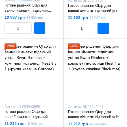
Артикул: SD00042994
Артикул: SD00042995
Готове рішення Qtap для
Готове рішення Qtap для
ванної кімнати: підвісний
ванної кімнати: підвісний унітаз
унітаз Swan Rimless +
Swan Rimless + комплект
10 937 грн
11 102 грн
14 851 грн
15 059 грн
комплект інсталяції Nest 4 в 1
інсталяції Nest 4 в 1 (кругла
(лінійна клавіша White)
клавіша Satin)
−26%
−26%
Артикул: SD00042996
Артикул: SD00042997
Готове рішення Qtap для
Готове рішення Qtap для
ванної кімнати: підвісний
ванної кімнати: підвісний унітаз
унітаз Swan Rimless +
Swan Rimless + комплект
11 212 грн
11 212 грн
15 089 грн
15 208 грн
комплект інсталяції Nest 4 в 1