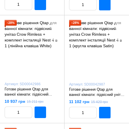
(лінійна клавіша Chrome)
клавіша Black mat)
−28%
−28%
Артикул: SD00042986
Артикул: SD00042987
Готове рішення Qtap для
Готове рішення Qtap для
ванної кімнати: підвісний
ванної кімнати: підвісний унітаз
унітаз Crow Rimless +
Crow Rimless + комплект
10 937 грн
11 102 грн
15 211 грн
15 420 грн
комплект інсталяції Nest 4 в 1
інсталяції Nest 4 в 1 (кругла
(лінійна клавіша White)
клавіша Satin)