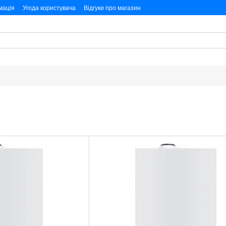
мація
Угода користувача
Відгуки про магазин
них