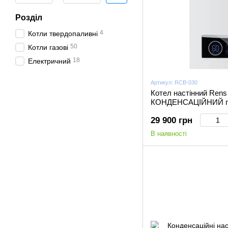
Розділ
4
Котли твердопаливні
50
Котли газові
18
Електричний
Артикул: RCB-030
Котел настінний Ren
КОНДЕНСАЦІЙНИЙ га
29 900 грн
В наявності