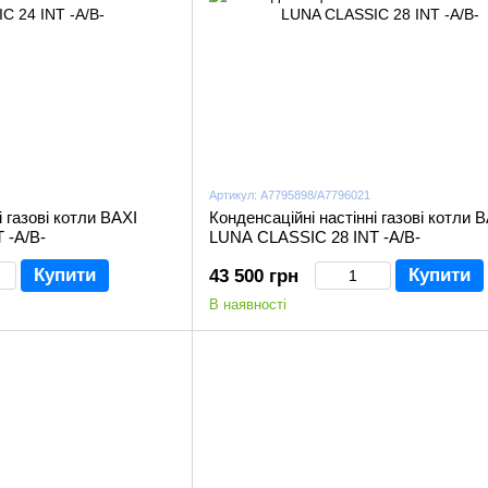
Артикул: A7795898/A7796021
і газові котли BAXI
Конденсаційні настінні газові котли 
 -A/В-
LUNA CLASSIC 28 INT -A/В-
Купити
Купити
43 500 грн
В наявності