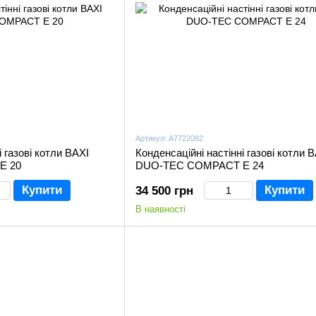
Артикул: A7722082
і газові котли BAXI
Конденсаційні настінні газові котли 
Е 20
DUO-TEC COMPACT Е 24
Купити
Купити
34 500 грн
В наявності