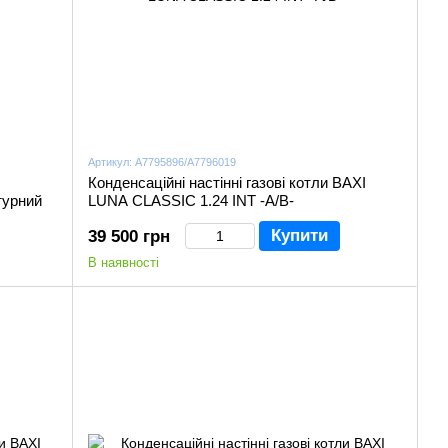
Артикул: A7795896/A7796019
Конденсаційні настінні газові котли BAXI
урний
LUNA CLASSIC 1.24 INT -A/В-
Купити
39 500 грн
В наявності