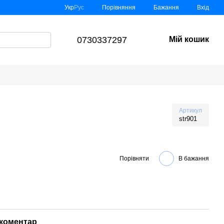
Порівняння
Укр
Рус
Бажання
Вхід
0730337297
Мій кошик
Артикул
str901
Порівняти
В бажання
 коментар