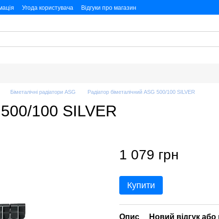
мація
Угода користувача
Відгуки про магазин
них
Біметалічні радіатори ASG
Радіатор біметалічний ASG 500/100 SILVER
 500/100 SILVER
1 079 грн
Купити
Опис
Новий відгук або