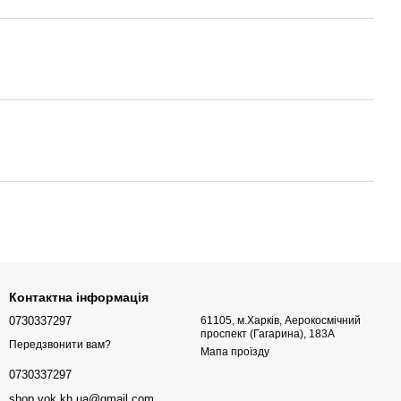
Контактна інформація
0730337297
61105, м.Харків, Аерокосмічний
проспект (Гагарина), 183А
Передзвонити вам?
Мапа проїзду
0730337297
shop.vok.kh.ua@gmail.com